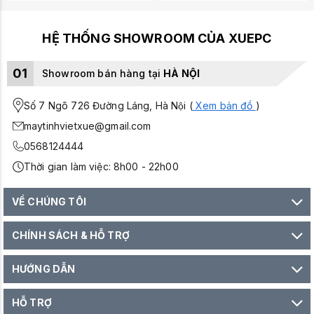
HỆ THỐNG SHOWROOM CỦA XUEPC
01
Showroom bán hàng tại
HÀ NỘI
Số 7 Ngõ 726 Đường Láng, Hà Nội (
Xem bản đồ
)
maytinhvietxue@gmail.com
0568124444
Thời gian làm việc: 8h00 - 22h00
VỀ CHÚNG TÔI
CHÍNH SÁCH & HỖ TRỢ
HƯỚNG DẪN
HỖ TRỢ