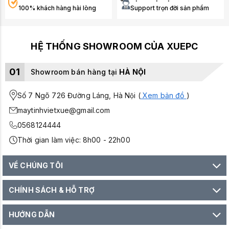
100% khách hàng hài lòng
Support trọn đời sản phẩm
HỆ THỐNG SHOWROOM CỦA XUEPC
01
Showroom bán hàng tại
HÀ NỘI
Số 7 Ngõ 726 Đường Láng, Hà Nội (
Xem bản đồ
)
maytinhvietxue@gmail.com
0568124444
Thời gian làm việc: 8h00 - 22h00
VỀ CHÚNG TÔI
CHÍNH SÁCH & HỖ TRỢ
HƯỚNG DẪN