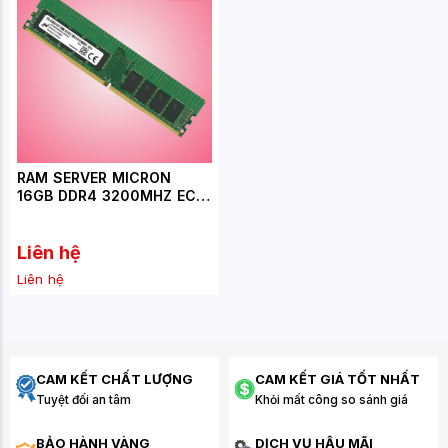
RAM SERVER MICRON
16GB DDR4 3200MHZ ECC
UDIMM
(MTA18ASF2G72AZ-3G2R1)
Liên hệ
Liên hệ
CAM KẾT CHẤT LƯỢNG
CAM KẾT GIÁ TỐT NHẤT
Tuyệt đối an tâm
Khỏi mất công so sánh giá
BẢO HÀNH VÀNG
DỊCH VỤ HẬU MÃI