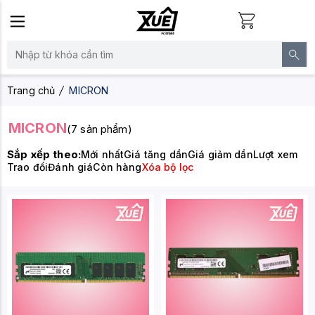
Trang chủ
MICRON
MICRON
(7 sản phẩm)
Sắp xếp theo:
Mới nhất
Giá tăng dần
Giá giảm dần
Lượt xem
Trao đổi
Đánh giá
Còn hàng
Xóa bộ lọc