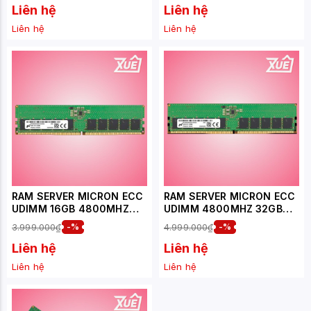
3G2E7)
2G9E1)
Liên hệ
Liên hệ
Liên hệ
Liên hệ
RAM SERVER MICRON ECC
RAM SERVER MICRON ECC
UDIMM 16GB 4800MHZ
UDIMM 4800MHZ 32GB
DDR5
(1X32GB) DDR5
3.999.000₫
-%
4.999.000₫
-%
(MTC10C1084S1EC48BA1R
)
Liên hệ
Liên hệ
Liên hệ
Liên hệ