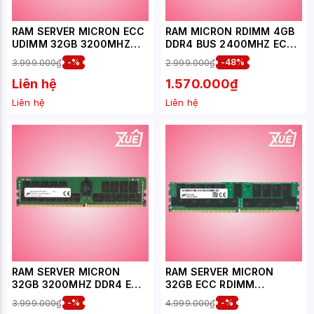
RAM SERVER MICRON ECC
RAM MICRON RDIMM 4GB
UDIMM 32GB 3200MHZ
DDR4 BUS 2400MHZ ECC
DDR4 (MTA18ASF4G72AZ-
FOR SERVER
3.999.000₫
-%
2.999.000₫
-48%
3G2B1R)
Liên hệ
1.570.000₫
Liên hệ
Liên hệ
RAM SERVER MICRON
RAM SERVER MICRON
32GB 3200MHZ DDR4 ECC
32GB ECC RDIMM
REGISTERED
2933MHZ DDR4
3.999.000₫
-%
4.999.000₫
-%
(MTA36ASF4G72PZ-
(MTA18ASF4G72PDZ -