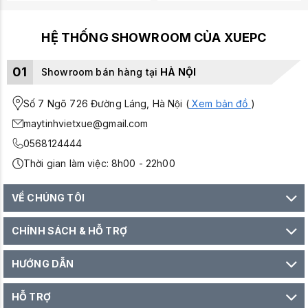
HỆ THỐNG SHOWROOM CỦA XUEPC
01
Showroom bán hàng tại
HÀ NỘI
Số 7 Ngõ 726 Đường Láng, Hà Nội (
Xem bản đồ
)
maytinhvietxue@gmail.com
0568124444
Thời gian làm việc: 8h00 - 22h00
VỀ CHÚNG TÔI
CHÍNH SÁCH & HỖ TRỢ
HƯỚNG DẪN
HỖ TRỢ