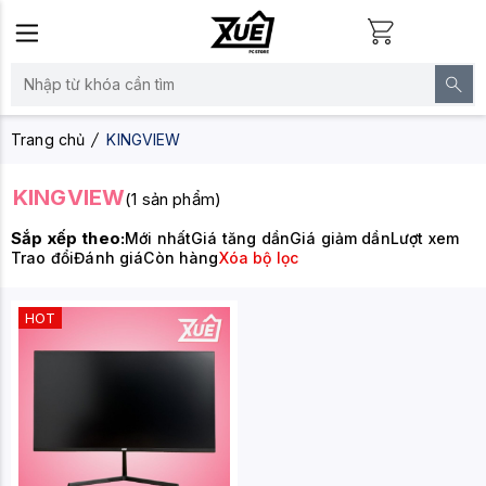
Trang chủ
KINGVIEW
KINGVIEW
(1 sản phẩm)
Sắp xếp theo:
Mới nhất
Giá tăng dần
Giá giảm dần
Lượt xem
Trao đổi
Đánh giá
Còn hàng
Xóa bộ lọc
HOT