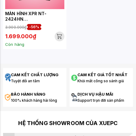
MÀN HÌNH XPR NT-
2424HN
(24INCH/FHD/IPS/100HZ/2
3.900.000₫
-56%
MS)
1.699.000₫
Còn hàng
CAM KẾT CHẤT LƯỢNG
CAM KẾT GIÁ TỐT NHẤT
Tuyệt đối an tâm
Khỏi mất công so sánh giá
BẢO HÀNH VÀNG
DỊCH VỤ HẬU MÃI
100% khách hàng hài lòng
Support trọn đời sản phẩm
HỆ THỐNG SHOWROOM CỦA XUEPC