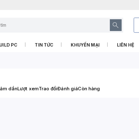
UILD PC
TIN TỨC
KHUYẾN MẠI
LIÊN HỆ
iảm dần
Lượt xem
Trao đổi
Đánh giá
Còn hàng