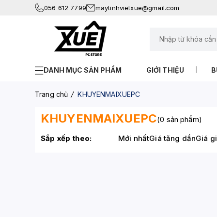
056 612 7799
maytinhvietxue@gmail.com
DANH MỤC SẢN PHẨM
GIỚI THIỆU
B
Trang chủ
KHUYENMAIXUEPC
KHUYENMAIXUEPC
(0 sản phẩm)
Sắp xếp theo:
Mới nhất
Giá tăng dần
Giá g