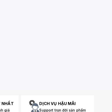
T NHẤT
DỊCH VỤ HẬU MÃI
nh giá
Support trọn đời sản phẩm