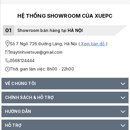
HỆ THỐNG SHOWROOM CỦA XUEPC
01
Showroom bán hàng tại
HÀ NỘI
Số 7 Ngõ 726 Đường Láng, Hà Nội (
Xem bản đồ
)
maytinhvietxue@gmail.com
0568124444
Thời gian làm việc: 8h00 - 22h00
VỀ CHÚNG TÔI
CHÍNH SÁCH & HỖ TRỢ
HƯỚNG DẪN
HỖ TRỢ