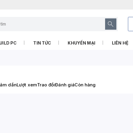
UILD PC
TIN TỨC
KHUYẾN MẠI
LIÊN HỆ
iảm dần
Lượt xem
Trao đổi
Đánh giá
Còn hàng