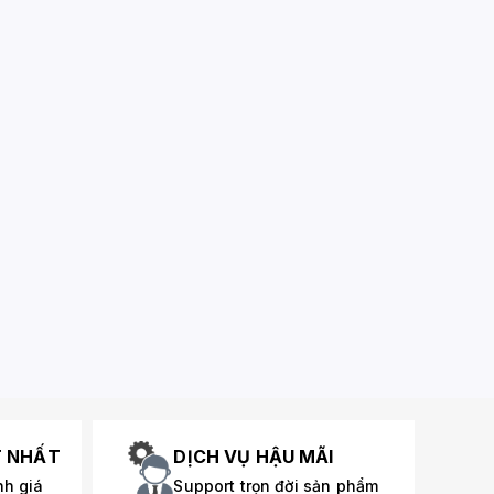
T NHẤT
DỊCH VỤ HẬU MÃI
nh giá
Support trọn đời sản phẩm