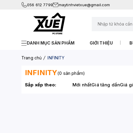
056 612 7799
maytinhvietxue@gmail.com
DANH MỤC SẢN PHẨM
GIỚI THIỆU
B
Trang chủ
INFINITY
INFINITY
(0 sản phẩm)
Sắp xếp theo:
Mới nhất
Giá tăng dần
Giá g