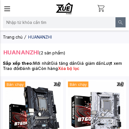
Trang chủ
HUANANZHI
HUANANZHI
(2 sản phẩm)
Sắp xếp theo:
Mới nhất
Giá tăng dần
Giá giảm dần
Lượt xem
Trao đổi
Đánh giá
Còn hàng
Xóa bộ lọc
Bán chạy
Bán chạy