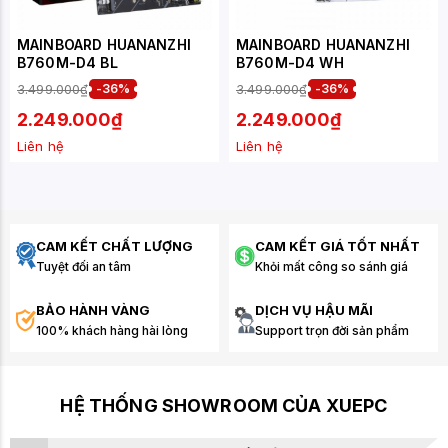
MAINBOARD HUANANZHI
MAINBOARD HUANANZHI
B760M-D4 BL
B760M-D4 WH
3.499.000₫
-36%
3.499.000₫
-36%
2.249.000₫
2.249.000₫
Liên hệ
Liên hệ
CAM KẾT CHẤT LƯỢNG
CAM KẾT GIÁ TỐT NHẤT
Tuyệt đối an tâm
Khỏi mất công so sánh giá
BẢO HÀNH VÀNG
DỊCH VỤ HẬU MÃI
100% khách hàng hài lòng
Support trọn đời sản phẩm
HỆ THỐNG SHOWROOM CỦA XUEPC