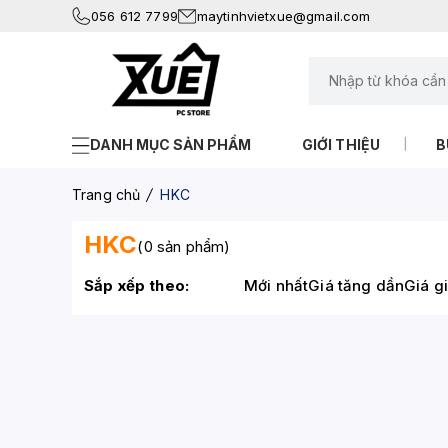
056 612 7799
maytinhvietxue@gmail.com
DANH MỤC SẢN PHẨM
GIỚI THIỆU
B
Trang chủ
HKC
HKC
(0 sản phẩm)
Sắp xếp theo:
Mới nhất
Giá tăng dần
Giá g