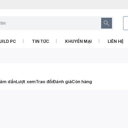
UILD PC
TIN TỨC
KHUYẾN MẠI
LIÊN HỆ
iảm dần
Lượt xem
Trao đổi
Đánh giá
Còn hàng