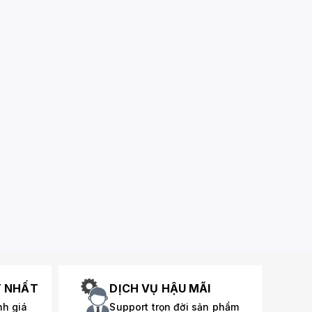
T NHẤT
DỊCH VỤ HẬU MÃI
nh giá
Support trọn đời sản phẩm