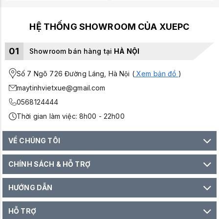
HỆ THỐNG SHOWROOM CỦA XUEPC
01
Showroom bán hàng tại
HÀ NỘI
Số 7 Ngõ 726 Đường Láng, Hà Nội (
Xem bản đồ
)
maytinhvietxue@gmail.com
0568124444
Thời gian làm việc: 8h00 - 22h00
VỀ CHÚNG TÔI
CHÍNH SÁCH & HỖ TRỢ
HƯỚNG DẪN
HỖ TRỢ