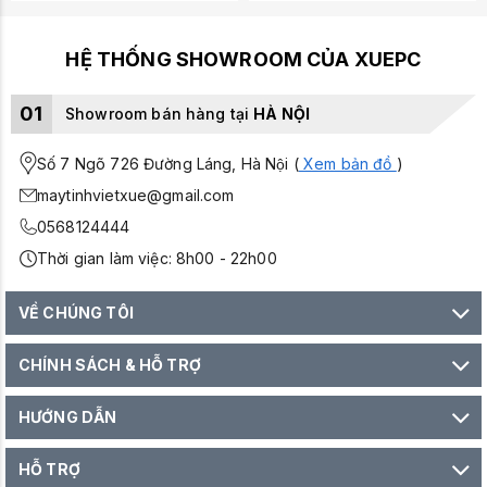
HỆ THỐNG SHOWROOM CỦA XUEPC
01
Showroom bán hàng tại
HÀ NỘI
Số 7 Ngõ 726 Đường Láng, Hà Nội (
Xem bản đồ
)
maytinhvietxue@gmail.com
0568124444
Thời gian làm việc: 8h00 - 22h00
VỀ CHÚNG TÔI
CHÍNH SÁCH & HỖ TRỢ
HƯỚNG DẪN
HỖ TRỢ