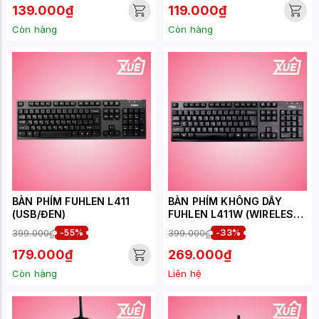
139.000₫
119.000₫
Còn hàng
Còn hàng
BÀN PHÍM FUHLEN L411
BÀN PHÍM KHÔNG DÂY
(USB/ĐEN)
FUHLEN L411W (WIRELESS
2.4GHZ/ĐEN)
399.000₫
-55%
399.000₫
-33%
179.000₫
269.000₫
Còn hàng
Liên hệ