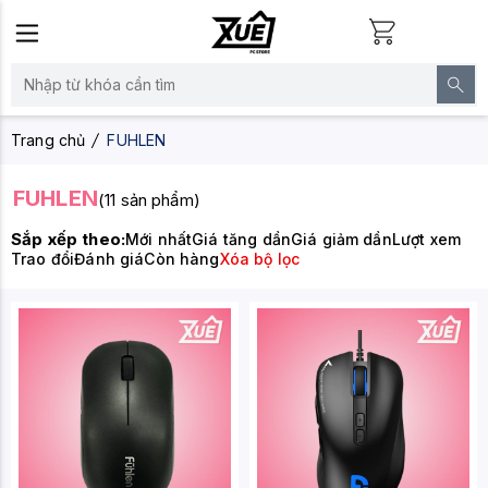
Trang chủ
FUHLEN
FUHLEN
(11 sản phẩm)
Sắp xếp theo:
Mới nhất
Giá tăng dần
Giá giảm dần
Lượt xem
Trao đổi
Đánh giá
Còn hàng
Xóa bộ lọc