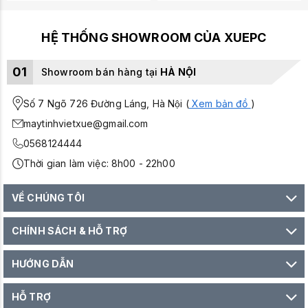
HỆ THỐNG SHOWROOM CỦA XUEPC
01
Showroom bán hàng tại
HÀ NỘI
Số 7 Ngõ 726 Đường Láng, Hà Nội (
Xem bản đồ
)
maytinhvietxue@gmail.com
0568124444
Thời gian làm việc: 8h00 - 22h00
VỀ CHÚNG TÔI
CHÍNH SÁCH & HỖ TRỢ
HƯỚNG DẪN
HỖ TRỢ