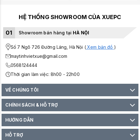
HỆ THỐNG SHOWROOM CỦA XUEPC
01
Showroom bán hàng tại
HÀ NỘI
Số 7 Ngõ 726 Đường Láng, Hà Nội (
Xem bản đồ
)
maytinhvietxue@gmail.com
0568124444
Thời gian làm việc: 8h00 - 22h00
VỀ CHÚNG TÔI
CHÍNH SÁCH & HỖ TRỢ
HƯỚNG DẪN
HỖ TRỢ