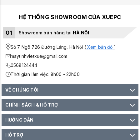
HỆ THỐNG SHOWROOM CỦA XUEPC
01
Showroom bán hàng tại
HÀ NỘI
Số 7 Ngõ 726 Đường Láng, Hà Nội (
Xem bản đồ
)
maytinhvietxue@gmail.com
0568124444
Thời gian làm việc: 8h00 - 22h00
VỀ CHÚNG TÔI
CHÍNH SÁCH & HỖ TRỢ
HƯỚNG DẪN
HỖ TRỢ