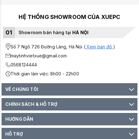
HỆ THỐNG SHOWROOM CỦA XUEPC
01
Showroom bán hàng tại
HÀ NỘI
Số 7 Ngõ 726 Đường Láng, Hà Nội (
Xem bản đồ
)
maytinhvietxue@gmail.com
0568124444
Thời gian làm việc: 8h00 - 22h00
VỀ CHÚNG TÔI
CHÍNH SÁCH & HỖ TRỢ
HƯỚNG DẪN
HỖ TRỢ