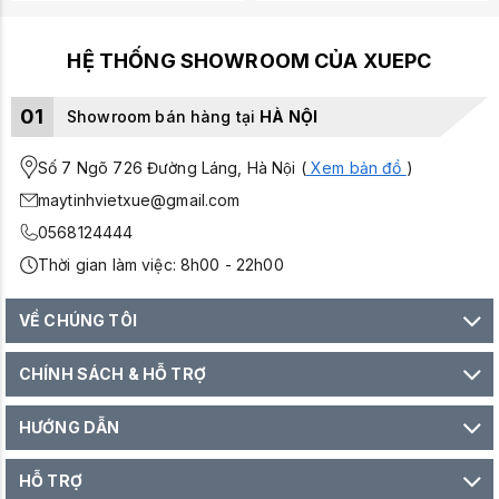
HỆ THỐNG SHOWROOM CỦA XUEPC
01
Showroom bán hàng tại
HÀ NỘI
Số 7 Ngõ 726 Đường Láng, Hà Nội (
Xem bản đồ
)
maytinhvietxue@gmail.com
0568124444
Thời gian làm việc: 8h00 - 22h00
VỀ CHÚNG TÔI
CHÍNH SÁCH & HỖ TRỢ
HƯỚNG DẪN
HỖ TRỢ