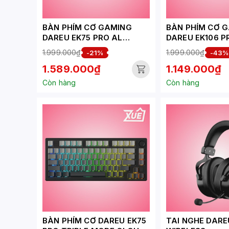
BÀN PHÍM CƠ GAMING
BÀN PHÍM CƠ 
DAREU EK75 PRO AL
DAREU EK106 P
WHITE BLUE_CLOUD
GOLDEN_CLOUD
1.999.000₫
1.999.000₫
-21%
-43%
SWITCH
1.589.000₫
1.149.000₫
Còn hàng
Còn hàng
BÀN PHÍM CƠ DAREU EK75
TAI NGHE DARE