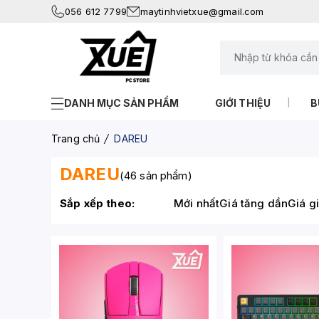
056 612 7799
maytinhvietxue@gmail.com
DANH MỤC SẢN PHẨM
GIỚI THIỆU
B
Trang chủ
DAREU
DAREU
(46 sản phẩm)
Sắp xếp theo:
Mới nhất
Giá tăng dần
Giá g