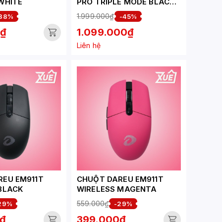
WHITE
PRO TRIPLE MODE BLACK
GOLDEN DAREU DREAM
1.999.000₫
38%
-45%
SWITCH
0₫
1.099.000₫
Liên hệ
REU EM911T
CHUỘT DAREU EM911T
BLACK
WIRELESS MAGENTA
559.000₫
29%
-29%
₫
399.000₫