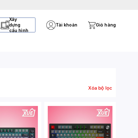
Xây
dựng
Tài khoản
Giỏ hàng
cấu hình
Xóa bộ lọc