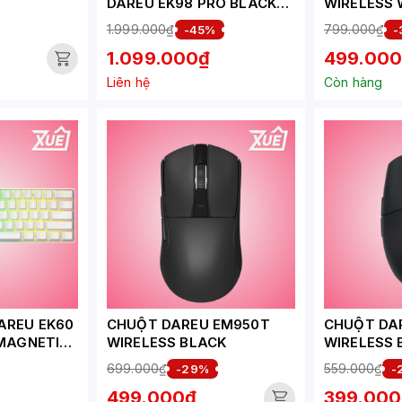
DAREU EK98 PRO BLACK
WIRELESS 
GOLDEN_CLOUD SWITCH
1.999.000₫
799.000₫
-45%
-
1.099.000₫
499.00
Liên hệ
Còn hàng
AREU EK60
CHUỘT DAREU EM950T
CHUỘT DA
 MAGNETIC
WIRELESS BLACK
WIRELESS 
699.000₫
559.000₫
-29%
-
499.000₫
399.000