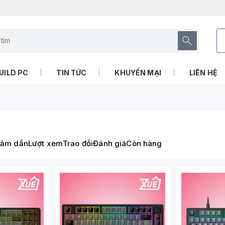
UILD PC
TIN TỨC
KHUYẾN MẠI
LIÊN HỆ
iảm dần
Lượt xem
Trao đổi
Đánh giá
Còn hàng