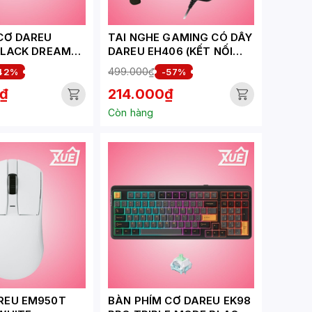
CƠ DAREU
TAI NGHE GAMING CÓ DÂY
BLACK DREAM
DAREU EH406 (KẾT NỐI
USB, GIẢ LẬP 7.1, LED
499.000₫
42%
-57%
NHIỀU MÀU)
₫
214.000₫
Còn hàng
REU EM950T
BÀN PHÍM CƠ DAREU EK98