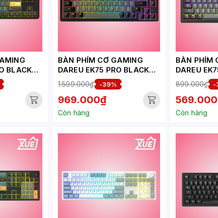
GAMING
BÀN PHÍM CƠ GAMING
BÀN PHÍM
O BLACK
DAREU EK75 PRO BLACK
DAREU EK7
 SWITCH
GOLDEN_CLOUD SWITCH
(DAREU DR
1.599.000₫
899.000₫
-39%
-
969.000₫
569.000
Còn hàng
Còn hàng