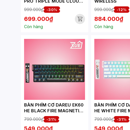
PRO TRIPLE MODE CLOUDY
WIRELESS
AQUA DAREU DREAM
999.000₫
999.000₫
-30%
-12%
SWITCH
699.000₫
884.000₫
Còn hàng
Còn hàng
BÀN PHÍM CƠ DAREU EK60
BÀN PHÍM CƠ D
HE BLACK FIRE MAGNETIC
HE WHITE FIRE
SWITCH
SWITCH
799.000₫
799.000₫
-31%
-31%
549.000₫
549.000₫