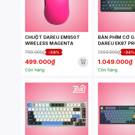
CHUỘT DAREU EM950T
BÀN PHÍM CƠ 
WIRELESS MAGENTA
DAREU EK87 PR
GOLDEN_CLOUD
799.000₫
1.599.000₫
-38%
-34%
499.000₫
1.049.000₫
Còn hàng
Còn hàng