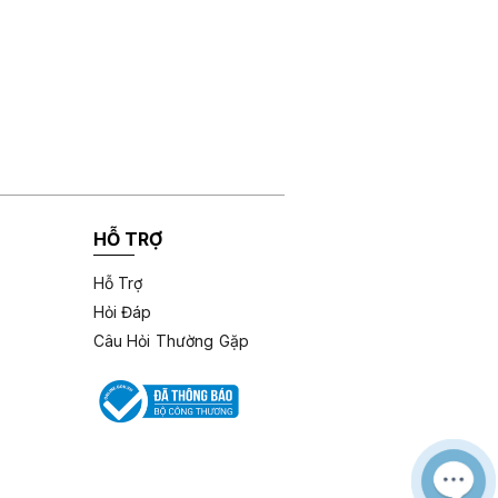
HỖ TRỢ
Hỗ Trợ
Hỏi Đáp
Câu Hỏi Thường Gặp
M
Z