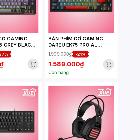
 CƠ GAMING
BÀN PHÍM CƠ GAMING
5 GREY BLACK
DAREU EK75 PRO AL
EAM SWITCH)
BLACK RED_CLOUD
1.999.000₫
37%
-21%
SWITCH
₫
1.589.000₫
Còn hàng