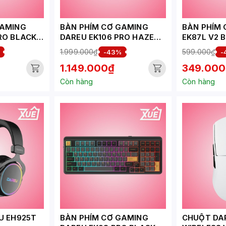
GAMING
BÀN PHÍM CƠ GAMING
BÀN PHÍM 
RO BLACK
DAREU EK106 PRO HAZE
EK87L V2 
 SWITCH
BLUE_CLOUD SWITCH
SWITCH
1.999.000₫
599.000₫
-43%
-
1.149.000₫
349.000
Còn hàng
Còn hàng
U EH925T
BÀN PHÍM CƠ GAMING
CHUỘT DA