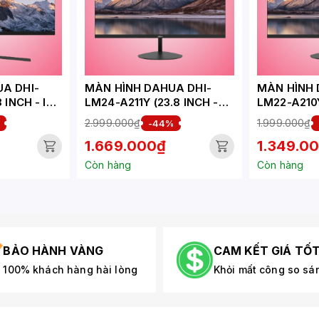
A DHI-
MÀN HÌNH DAHUA DHI-
MÀN HÌNH 
 INCH - IPS
LM24-A211Y (23.8 INCH -
LM22-A210Y
44HZ)
IPS - FHD - 5 MS - 120HZ)
VA - FHD -
2.999.000₫
1.999.000₫
-44%
1.669.000₫
1.349.0
Còn hàng
Còn hàng
BẢO HÀNH VÀNG
CAM KẾT GIÁ TỐ
100% khách hàng hài lòng
Khỏi mất công so sá