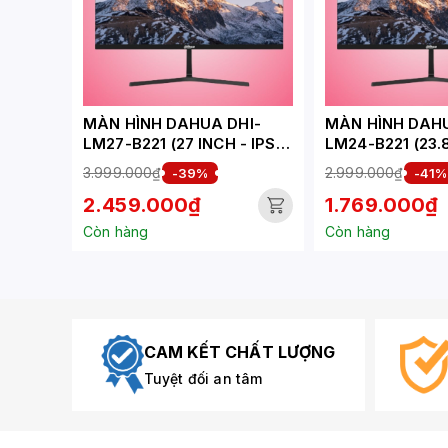
MÀN HÌNH DAHUA DHI-
MÀN HÌNH DAHU
LM27-B221 (27 INCH - IPS -
LM24-B221 (23.8
FHD - 5MS - 144HZ)
- FHD - 5MS - 1
3.999.000₫
2.999.000₫
-39%
-41%
2.459.000₫
1.769.000₫
Còn hàng
Còn hàng
CAM KẾT CHẤT LƯỢNG
Tuyệt đối an tâm