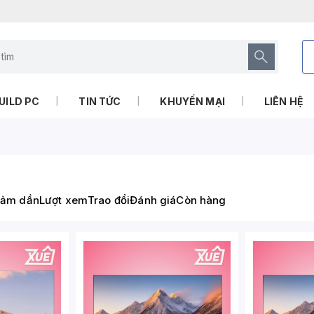
UILD PC
TIN TỨC
KHUYẾN MẠI
LIÊN HỆ
iảm dần
Lượt xem
Trao đổi
Đánh giá
Còn hàng