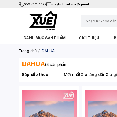
056 612 7799
maytinhvietxue@gmail.com
DANH MỤC SẢN PHẨM
GIỚI THIỆU
B
Trang chủ
DAHUA
DAHUA
(4 sản phẩm)
Sắp xếp theo:
Mới nhất
Giá tăng dần
Giá g