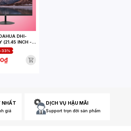
DAHUA DHI-
 (21.45 INCH -
 5MS - 120HZ)
-33%
00₫
T NHẤT
DỊCH VỤ HẬU MÃI
nh giá
Support trọn đời sản phẩm