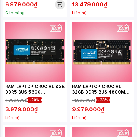
6.979.000₫
13.479.000₫
Còn hàng
Liên hệ
RAM LAPTOP CRUCIAL 8GB
RAM LAPTOP CRUCIAL
DDR5 BUS 5600
32GB DDR5 BUS 4800MHZ
(CT8G56C46S5)
CL40 (CT32G48C40S5)
4.999.000₫
-20%
14.999.000₫
-33%
3.979.000₫
9.979.000₫
Liên hệ
Liên hệ