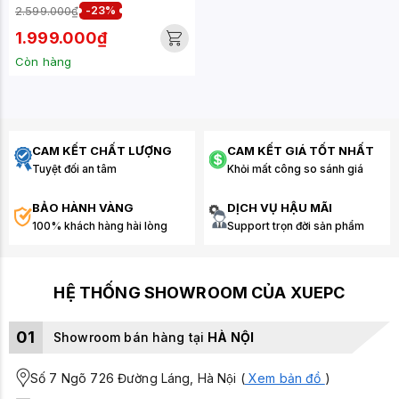
3200MHZ
2.599.000₫
-23%
1.999.000₫
Còn hàng
CAM KẾT CHẤT LƯỢNG
CAM KẾT GIÁ TỐT NHẤT
Tuyệt đối an tâm
Khỏi mất công so sánh giá
BẢO HÀNH VÀNG
DỊCH VỤ HẬU MÃI
100% khách hàng hài lòng
Support trọn đời sản phẩm
HỆ THỐNG SHOWROOM CỦA XUEPC
01
Showroom bán hàng tại
HÀ NỘI
Số 7 Ngõ 726 Đường Láng, Hà Nội (
Xem bản đồ
)