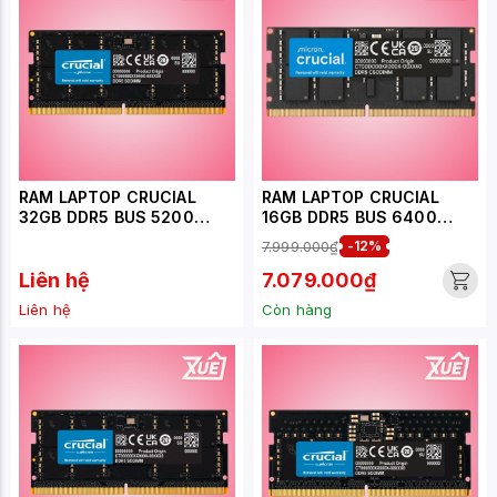
RAM LAPTOP CRUCIAL
RAM LAPTOP CRUCIAL
32GB DDR5 BUS 5200
16GB DDR5 BUS 6400
(CT32G52C42S5)
(CT16G64C52CS5)
7.999.000₫
-12%
Liên hệ
7.079.000₫
Liên hệ
Còn hàng