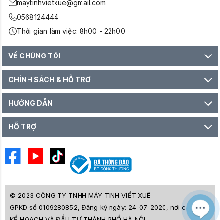
maytinhvietxue@gmail.com
0568124444
Thời gian làm việc: 8h00 - 22h00
VỀ CHÚNG TÔI
CHÍNH SÁCH & HỖ TRỢ
HƯỚNG DẪN
HỖ TRỢ
© 2023 CÔNG TY TNHH MÁY TÍNH VIẾT XUÊ
GPKD số 0109280852, Đăng ký ngày: 24-07-2020, nơi cấp SỞ
M
Z
KẾ HOẠCH VÀ ĐẦU TƯ THÀNH PHỐ HÀ NỘI