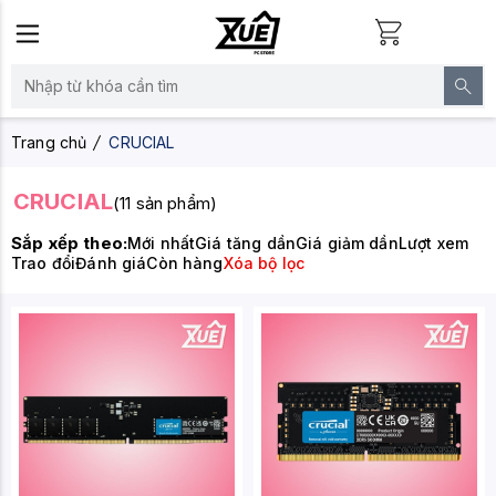
Trang chủ
CRUCIAL
CRUCIAL
(11 sản phẩm)
Sắp xếp theo:
Mới nhất
Giá tăng dần
Giá giảm dần
Lượt xem
Trao đổi
Đánh giá
Còn hàng
Xóa bộ lọc