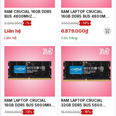
RAM CRUCIAL 16GB DDR5
RAM LAPTOP CRUCIAL
BUS 4800MHZ
16GB DDR5 BUS 4800MHZ
(CT16G48C40U5)
CL40 (CT16G48C40S5)
2.299.000₫
-%
7.999.000₫
-14%
Liên hệ
6.879.000₫
Liên hệ
Còn hàng
RAM LAPTOP CRUCIAL
RAM LAPTOP CRUCIAL
16GB DDR5 BUS 5600MHZ
32GB DDR5 BUS 5600
(CT16G56C46S5)
(CT32G56C46S5)
7.999.000₫
-13%
15.999.000₫
-16%