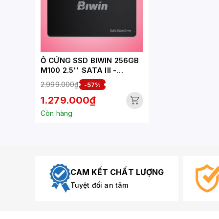
Ổ CỨNG SSD BIWIN 256GB
M100 2.5'' SATA III -
BM100NN256G-RGX
2.999.000₫
-57%
1.279.000₫
Còn hàng
CAM KẾT CHẤT LƯỢNG
Tuyệt đối an tâm