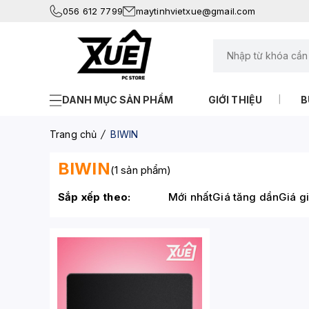
056 612 7799
maytinhvietxue@gmail.com
DANH MỤC SẢN PHẨM
GIỚI THIỆU
B
Trang chủ
BIWIN
BIWIN
(1 sản phẩm)
Sắp xếp theo:
Mới nhất
Giá tăng dần
Giá g