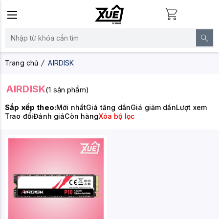
Trang chủ
AIRDISK
AIRDISK
(1 sản phẩm)
Sắp xếp theo:
Mới nhất
Giá tăng dần
Giá giảm dần
Lượt xem
Trao đổi
Đánh giá
Còn hàng
Xóa bộ lọc