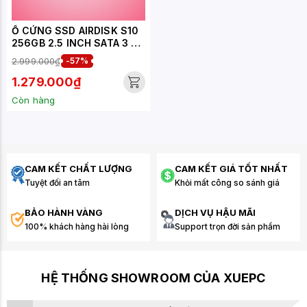
Ổ CỨNG SSD AIRDISK S10
256GB 2.5 INCH SATA 3 -
ANSS10X256G-RNNNG
2.999.000₫
-57%
1.279.000₫
Còn hàng
CAM KẾT CHẤT LƯỢNG
CAM KẾT GIÁ TỐT NHẤT
Tuyệt đối an tâm
Khỏi mất công so sánh giá
BẢO HÀNH VÀNG
DỊCH VỤ HẬU MÃI
100% khách hàng hài lòng
Support trọn đời sản phẩm
HỆ THỐNG SHOWROOM CỦA XUEPC