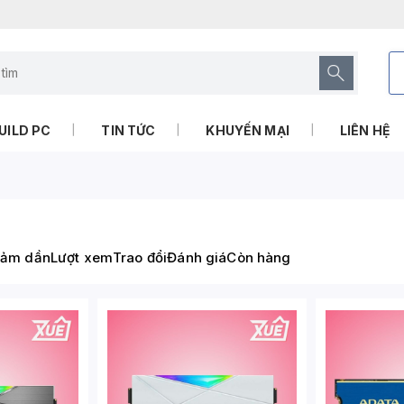
UILD PC
TIN TỨC
KHUYẾN MẠI
LIÊN HỆ
iảm dần
Lượt xem
Trao đổi
Đánh giá
Còn hàng