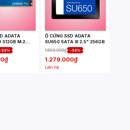
SD ADATA
Ổ CỨNG SSD ADATA
 512GB M.2
SU650 SATA III 2.5" 256GB
 PCIE GEN 3X4
1.899.000₫
-33%
-33%
MB/S - GHI
00₫
1.279.000₫
- (ALEG-710-
Liên hệ