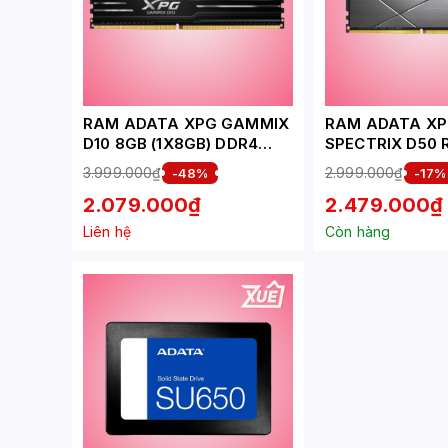
RAM ADATA XPG GAMMIX
RAM ADATA X
D10 8GB (1X8GB) DDR4
SPECTRIX D50 
3200MHZ
(AX4U32008G1
3.999.000₫
2.999.000₫
-48%
-17%
(AX4U32008G16A-SB10)
8GB (1X8GB) D
2.079.000₫
2.479.000₫
(BLACK)
3200MHZ
Liên hệ
Còn hàng