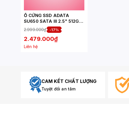
Ổ CỨNG SSD ADATA
SU650 SATA III 2.5" 512GB
( ASU650SS-512GT-R)
2.999.000₫
-17%
2.479.000₫
Liên hệ
CAM KẾT CHẤT LƯỢNG
Tuyệt đối an tâm