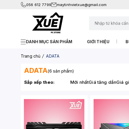
056 612 7799
maytinhvietxue@gmail.com
DANH MỤC SẢN PHẨM
GIỚI THIỆU
B
Trang chủ
ADATA
ADATA
(6 sản phẩm)
Sắp xếp theo:
Mới nhất
Giá tăng dần
Giá g