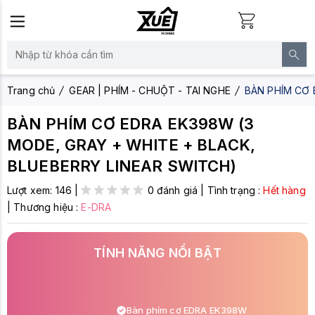
Trang chủ
GEAR | PHÍM - CHUỘT - TAI NGHE
BÀN PHÍM CƠ 
BÀN PHÍM CƠ EDRA EK398W (3
MODE, GRAY + WHITE + BLACK,
BLUEBERRY LINEAR SWITCH)
Lượt xem:
146
|
0 đánh giá
|
Tình trạng :
Hết hàng
|
Thương hiệu :
E-DRA
TÍNH NĂNG NỔI BẬT
Bàn phím cơ EDRA EK398W