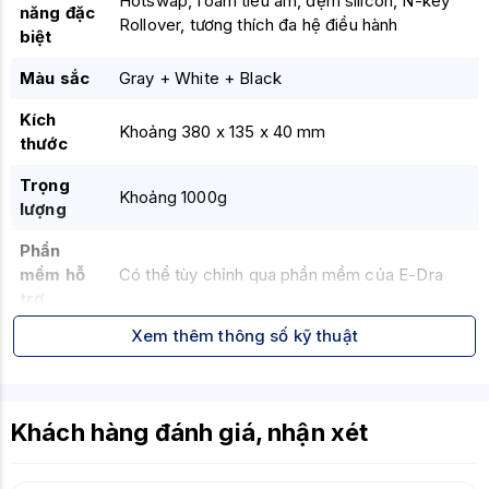
Hotswap, foam tiêu âm, đệm silicon, N-key
năng đặc
Rollover, tương thích đa hệ điều hành
biệt
Màu sắc
Gray + White + Black
Kích
Khoảng 380 x 135 x 40 mm
thước
Trọng
Khoảng 1000g
lượng
Phần
mềm hỗ
Có thể tùy chỉnh qua phần mềm của E-Dra
trợ
Xem thêm thông số kỹ thuật
Khách hàng đánh giá, nhận xét