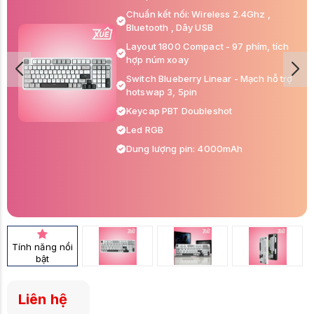
Chuẩn kết nối: Wireless 2.4Ghz ,
Bluetooth , Dây USB
Layout 1800 Compact - 97 phím, tích
hợp núm xoay
Switch Blueberry Linear - Mạch hỗ trợ
hotswap 3, 5pin
Keycap PBT Doubleshot
Led RGB
Dung lượng pin: 4000mAh
Tính năng nổi
bật
Liên hệ