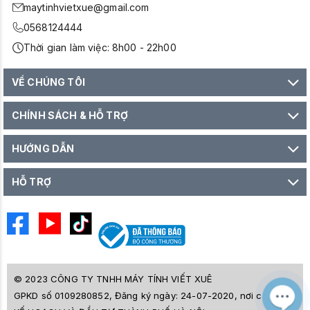
maytinhvietxue@gmail.com
0568124444
Thời gian làm việc: 8h00 - 22h00
VỀ CHÚNG TÔI
CHÍNH SÁCH & HỖ TRỢ
HƯỚNG DẪN
HỖ TRỢ
© 2023 CÔNG TY TNHH MÁY TÍNH VIẾT XUÊ
GPKD số 0109280852, Đăng ký ngày: 24-07-2020, nơi cấp SỞ
M
Z