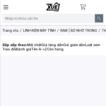
Trang chủ
LINH KIỆN MÁY TÍNH
RAM | BỘ NHỚ TRONG
Th
Sắp xếp theo:
Mới nhất
Giá tăng dần
Giá giảm dần
Lượt xem
Trao đổi
Đánh giá
Tên A->Z
Còn hàng