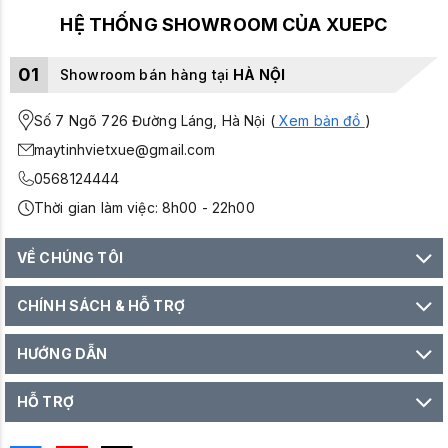
HỆ THỐNG SHOWROOM CỦA XUEPC
01
Showroom bán hàng tại
HÀ NỘI
Số 7 Ngõ 726 Đường Láng, Hà Nội (
Xem bản đồ
)
maytinhvietxue@gmail.com
0568124444
Thời gian làm việc: 8h00 - 22h00
VỀ CHÚNG TÔI
CHÍNH SÁCH & HỖ TRỢ
HƯỚNG DẪN
HỖ TRỢ